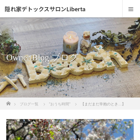
隠れ家デトックスサロンLiberta
Owner Blog ブログ
ホーム
ブログ一覧
"おうち時間"
【まだまだ辛抱のとき…】