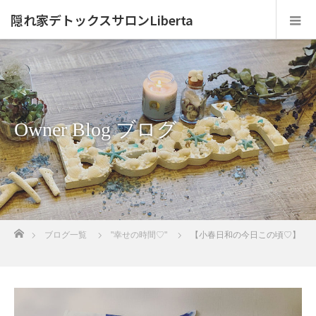
隠れ家デトックスサロンLiberta
Owner Blog ブログ
ホーム
ブログ一覧
"幸せの時間♡"
【小春日和の今日この頃♡】