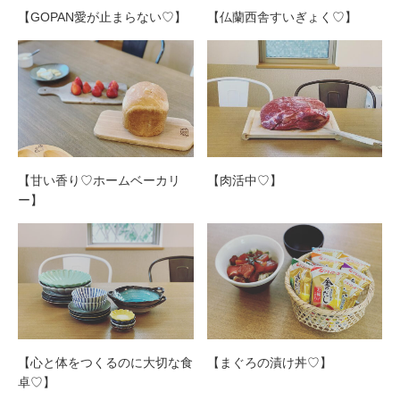
【GOPAN愛が止まらない♡】
【仏蘭西舎すいぎょく♡】
【甘い香り♡ホームベーカリ
【肉活中♡】
ー】
【心と体をつくるのに大切な食
【まぐろの漬け丼♡】
卓♡】