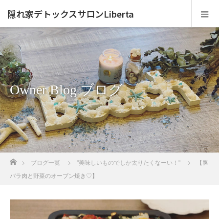
隠れ家デトックスサロンLiberta
Owner Blog ブログ
ホーム
ブログ一覧
"美味しいものでしか太りたくなーい！"
【豚
バラ肉と野菜のオーブン焼き♡】