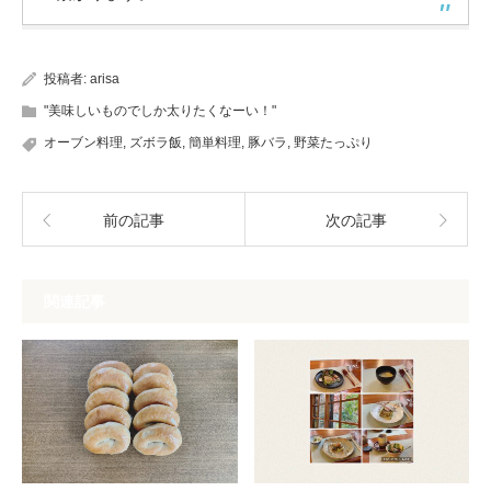
投稿者:
arisa
"美味しいものでしか太りたくなーい！"
オーブン料理
,
ズボラ飯
,
簡単料理
,
豚バラ
,
野菜たっぷり
前の記事
次の記事
関連記事