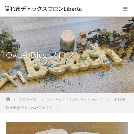
隠れ家デトックスサロンLiberta
Owner Blog ブログ
ホーム
ブログ一覧
"やりたいことしかしたくなーい！"
【”価値
観が研ぎ澄まされた”2ヶ月間。】