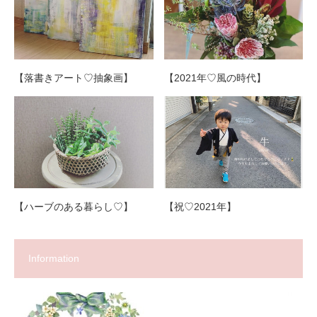
【落書きアート♡抽象画】
【2021年♡風の時代】
【ハーブのある暮らし♡】
【祝♡2021年】
Information