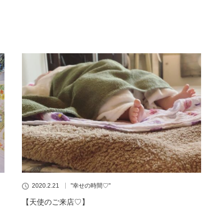
2020.2.21
"幸せの時間♡"
【天使のご来店♡】