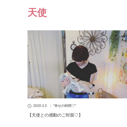
天使
2020.3.3
"幸せの時間♡"
【天使との感動のご対面♡】