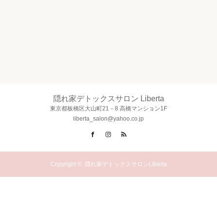
隠れ家デトックスサロン Liberta
東京都板橋区大山町21－8 高橋マンション1F
liberta_salon@yahoo.co.jp
Facebook
Instagram
RSS
Copyright ©
隠れ家デトックスサロンLiberta