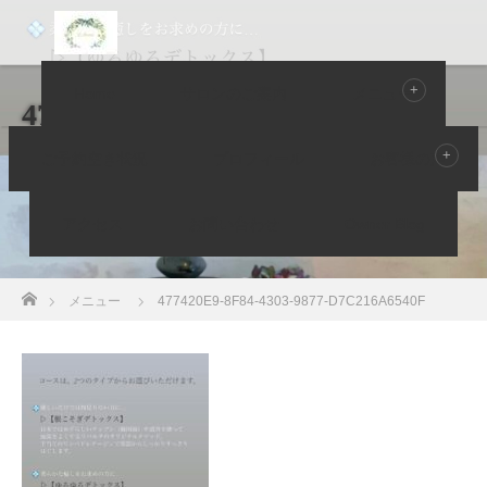
Home
サロンのご案内
メニュー
477420E9-8F84-4303-9877-
D7C216A6540F
ご予約空き状況
プロフィール
お客様の声
アクセス
お問い合わせ
Owner Blog
ホーム
メニュー
477420E9-8F84-4303-9877-D7C216A6540F