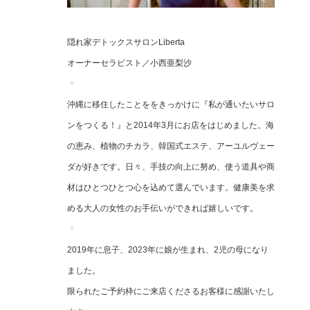
隠れ家デトックスサロンLiberta
オーナーセラピスト／小西亜梨沙
沖縄に移住したことををきっかけに『私が通いたいサロ
ンをつくる！』と2014年3月にお店をはじめました。海
の恵み、植物のチカラ、韓国式エステ、アーユルヴェー
ダが好きです。日々、手技の向上に努め、使う道具や商
材はひとつひとつ心を込めて選んでいます。健康美を求
める大人の女性のお手伝いができれば嬉しいです。
2019年に息子、2023年に娘が生まれ、2児の母になり
ました。
限られたご予約枠にご来店くださるお客様に感謝いたし