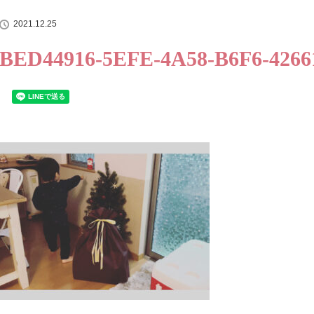
2021.12.25
BED44916-5EFE-4A58-B6F6-4266