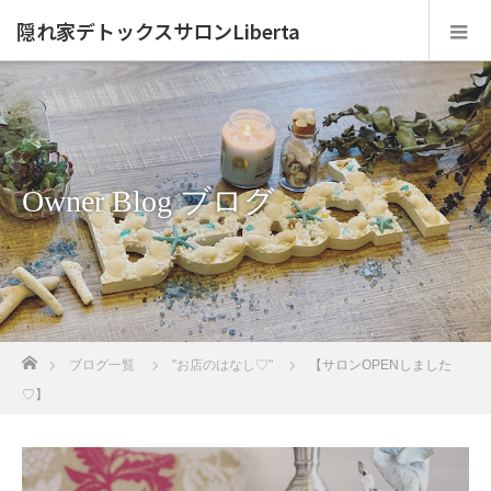
隠れ家デトックスサロンLiberta
Owner Blog ブログ
ホーム
ブログ一覧
"お店のはなし♡"
【サロンOPENしました
♡】