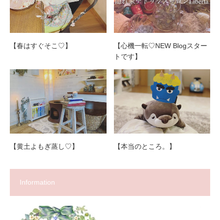
【春はすぐそこ♡】
【心機一転♡NEW Blogスター
トです】
【黄土よもぎ蒸し♡】
【本当のところ。】
Information