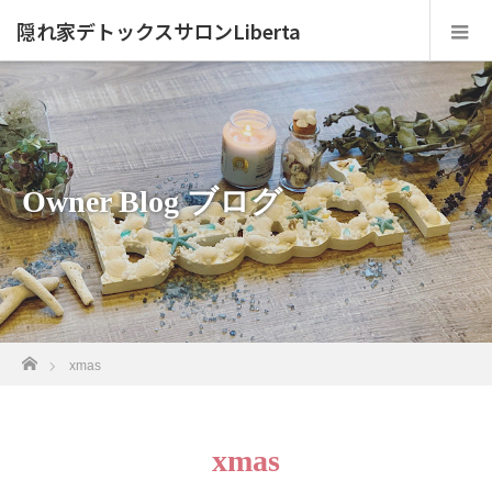
隠れ家デトックスサロンLiberta
Owner Blog ブログ
ホーム
xmas
xmas