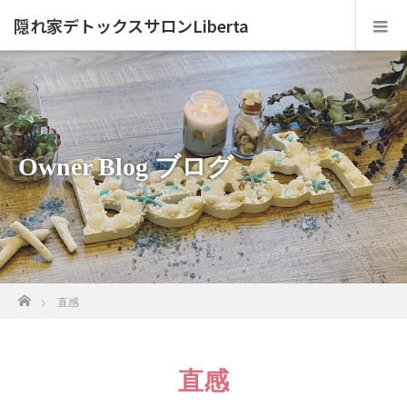
隠れ家デトックスサロンLiberta
Owner Blog ブログ
ホーム
直感
直感