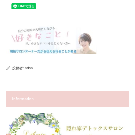
投稿者:
arisa
Information