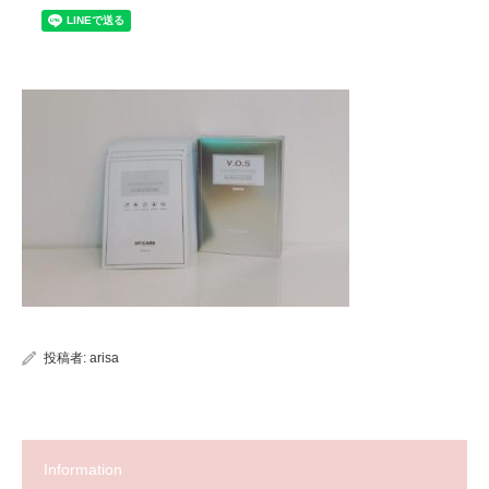
投稿者:
arisa
Information