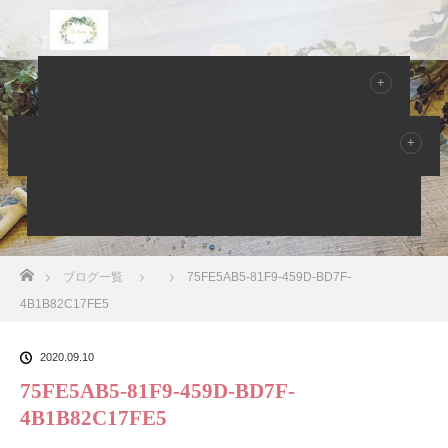
Home
サロンのご案内
メニュー
Owner Blog ブログ
ご予約空き状況
プロフィール
お客様の声
アクセス
お問い合わせ
Owner Blog
ホーム
ブログ一覧
75FE5AB5-81F9-459D-BD7F-
4B1B82C17FE5
2020.09.10
75FE5AB5-81F9-459D-BD7F-
4B1B82C17FE5