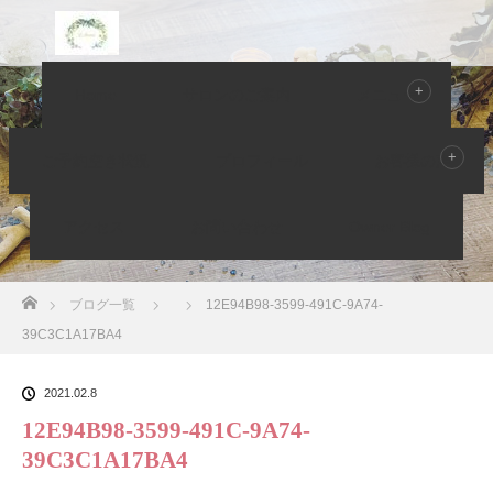
Home
サロンのご案内
メニュー
Owner Blog ブログ
ご予約空き状況
プロフィール
お客様の声
アクセス
お問い合わせ
Owner Blog
ホーム
ブログ一覧
12E94B98-3599-491C-9A74-
39C3C1A17BA4
2021.02.8
12E94B98-3599-491C-9A74-
39C3C1A17BA4