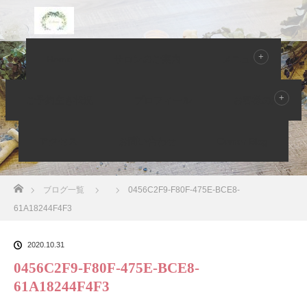
Home
サロンのご案内
メニュー
Owner Blog ブログ
ご予約空き状況
プロフィール
お客様の声
アクセス
お問い合わせ
Owner Blog
ホーム
ブログ一覧
0456C2F9-F80F-475E-BCE8-
61A18244F4F3
2020.10.31
0456C2F9-F80F-475E-BCE8-
61A18244F4F3