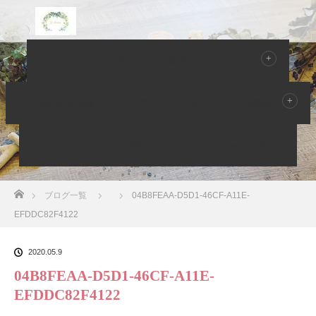
Home
サロンのご案内
メニュー
Owner Blog ブログ
ご予約空き状況
プロフィール
お客様の声
アクセス
お問い合わせ
Owner Blog
ホーム
ブログ一覧
04B8FEAA-D5D1-46CF-A11E-
EFDDC82F4122
2020.05.9
04B8FEAA-D5D1-46CF-A11E-
EFDDC82F4122