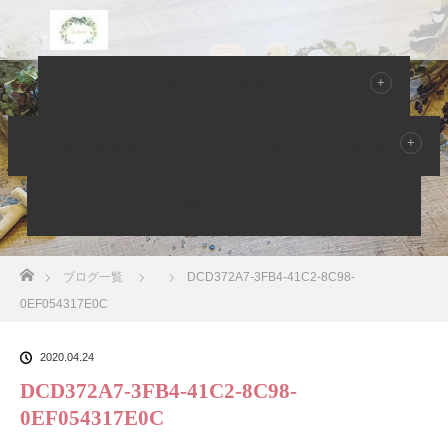
Home
サロンのご案内
メニュー
Owner Blog ブログ
ご予約空き状況
プロフィール
お客様の声
アクセス
お問い合わせ
Owner Blog
ホーム
ブログ一覧
DCD372A7-3FB4-41C2-8C98-
0EF054317E0C
2020.04.24
DCD372A7-3FB4-41C2-8C98-
0EF054317E0C