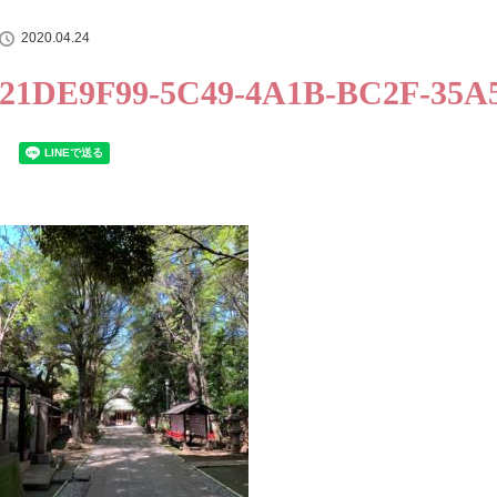
2020.04.24
21DE9F99-5C49-4A1B-BC2F-35A