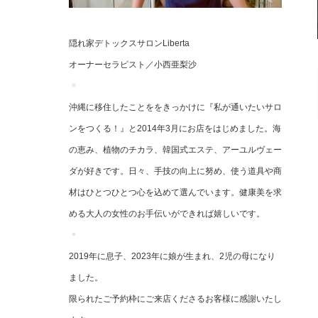
隠れ家デトックスサロンLiberta
オーナーセラピスト／小西亜梨沙
沖縄に移住したことををきっかけに『私が通いたいサロ
ンをつくる！』と2014年3月にお店をはじめました。海
の恵み、植物のチカラ、韓国式エステ、アーユルヴェー
ダが好きです。日々、手技の向上に努め、使う道具や商
材はひとつひとつ心を込めて選んでいます。健康美を求
める大人の女性のお手伝いができれば嬉しいです。
2019年に息子、2023年に娘が生まれ、2児の母になり
ました。
限られたご予約枠にご来店くださるお客様に感謝いたし